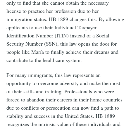
Subscribe to
only to find that she cannot obtain the necessary
license to practice her profession due to her
Tumbleweird
immigration status. HB 1889 changes this. By allowing
applicants to use their Individual Taxpayer
Identification Number (ITIN) instead of a Social
Stay up to date! Get all the latest &
Security Number (SSN), this law opens the door for
greatest posts delivered straight to
people like María to finally achieve their dreams and
your inbox
contribute to the healthcare system.
For many immigrants, this law represents an
opportunity to overcome adversity and make the most
of their skills and training. Professionals who were
Subscribe
forced to abandon their careers in their home countries
due to conflicts or persecution can now find a path to
stability and success in the United States. HB 1889
recognizes the intrinsic value of these individuals and