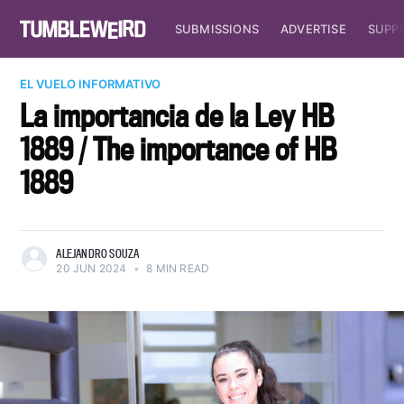
SUBMISSIONS
ADVERTISE
SUPP
EL VUELO INFORMATIVO
La importancia de la Ley HB
1889 / The importance of HB
1889
ALEJANDRO SOUZA
20 JUN 2024
•
8 MIN READ