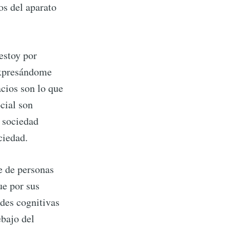
os del aparato
estoy por
 expresándome
cios son lo que
cial son
a sociedad
ciedad.
e de personas
ue por sus
ades cognitivas
bajo del