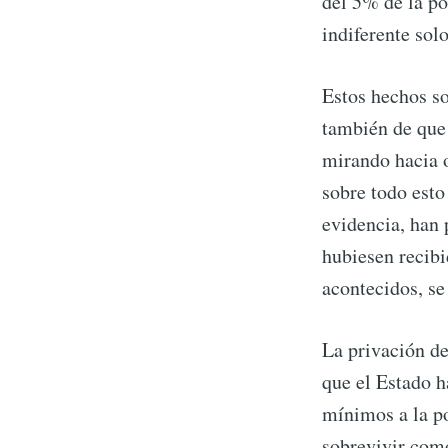
del 5% de la po
indiferente sol
Estos hechos so
también de que
mirando hacia o
sobre todo est
evidencia, han 
hubiesen recibi
acontecidos, s
La privación de
que el Estado h
mínimos a la po
sobrevivir como