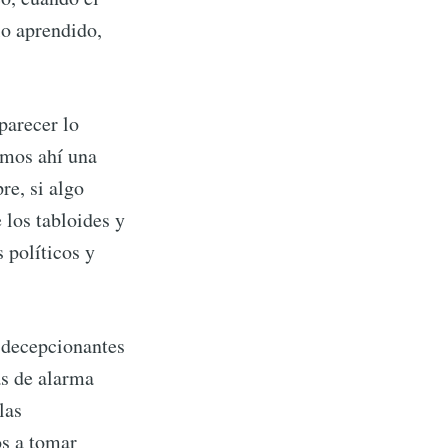
lo aprendido,
parecer lo
mos ahí una
re, si algo
e los tabloides y
 políticos y
s decepcionantes
as de alarma
las
s a tomar