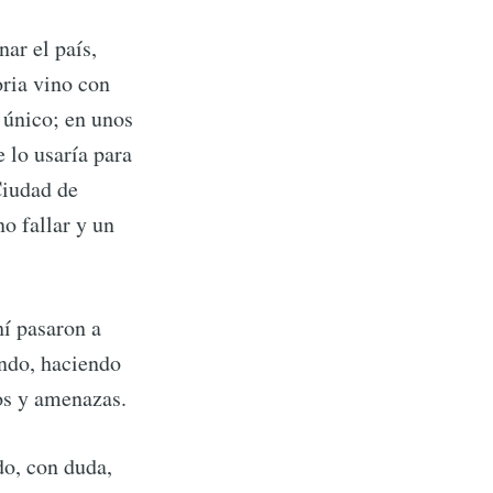
r el país,
oria vino con
 único; en unos
 lo usaría para
 Ciudad de
o fallar y un
í pasaron a
ando, haciendo
ltos y amenazas.
do, con duda,