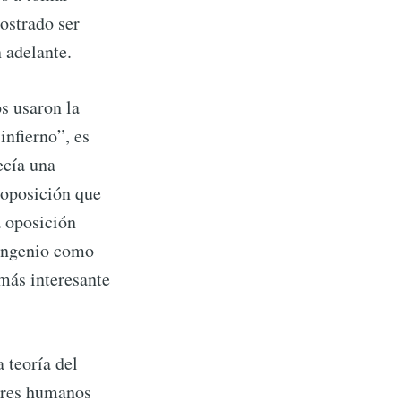
ostrado ser
n adelante.
s usaron la
infierno”, es
ecía una
oposición que
 oposición
 ingenio como
rd
más interesante
livered
 teoría del
seres humanos