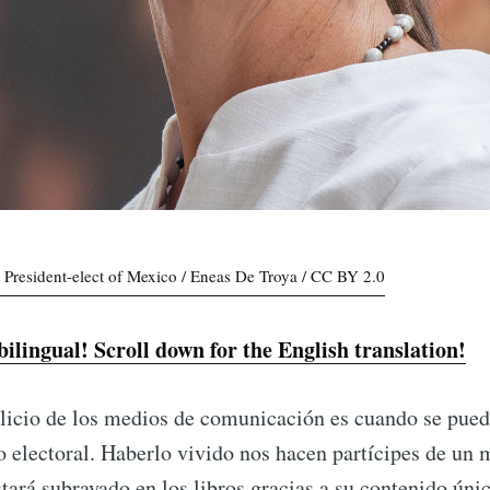
President-elect of Mexico / Eneas De Troya / CC BY 2.0
 bilingual! Scroll down for the English translation!
llicio de los medios de comunicación es cuando se pued
o electoral. Haberlo vivido nos hacen partícipes de u
stará subrayado en los libros gracias a su contenido úni