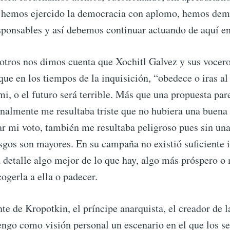
í hemos ejercido la democracia con aplomo, hemos dem
sponsables y así debemos continuar actuando de aquí e
tros nos dimos cuenta que Xochitl Galvez y sus vocero
ue en los tiempos de la inquisición, “obedece o iras al 
mi, o el futuro será terrible. Más que una propuesta par
almente me resultaba triste que no hubiera una buena 
r mi voto, también me resultaba peligroso pues sin una
esgos son mayores. En su campaña no existió suficiente
ubscribe to Tumblewei
 detalle algo mejor de lo que hay, algo más próspero o 
cogerla a ella o padecer.
p to date! Get all the latest & greatest posts de
straight to your inbox
nte de Kropotkin, el príncipe anarquista, el creador de la
ngo como visión personal un escenario en el que los 