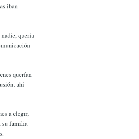
ras iban
nadie, quería
omunicación
enes querían
ión, ahí
es a elegir,
a su familia
os.