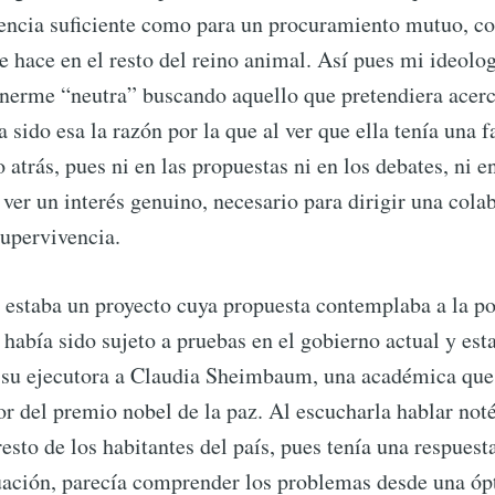
iencia suficiente como para un procuramiento mutuo, c
Subscr
e hace en el resto del reino animal. Así pues mi ideolo
nerme “neutra” buscando aquello que pretendiera acerc
sido esa la razón por la que al ver que ella tenía una f
atrás, pues ni en las propuestas ni en los debates, ni e
 ver un interés genuino, necesario para dirigir una cola
supervivencia.
o estaba un proyecto cuya propuesta contemplaba a la po
 había sido sujeto a pruebas en el gobierno actual y est
 su ejecutora a Claudia Sheimbaum, una académica que
r del premio nobel de la paz. Al escucharla hablar note
esto de los habitantes del país, pues tenía una respuest
uación, parecía comprender los problemas desde una óp