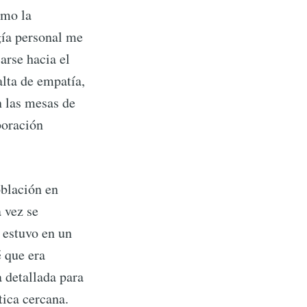
omo la
ibe
gía personal me
arse hacia el
alta de empatía,
n las mesas de
boración
blación en
a vez se
 estuvo en un
́ que era
a detallada para
tica cercana.