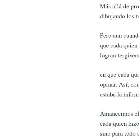
Más allá de p
dibujando los t
Pero aun cuando
que cada quien 
logran tergiver
en que cada quie
opinar. Así, c
estaba la infor
Amanecimos el d
cada quien hizo
sino para todo u