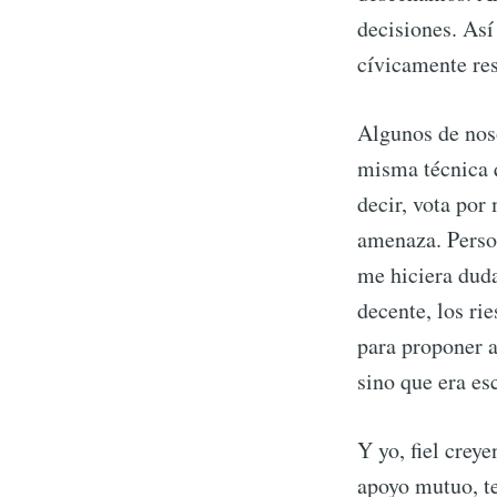
decisiones. As
cívicamente re
Algunos de noso
misma técnica q
decir, vota por 
amenaza. Person
me hiciera duda
decente, los ri
S
para proponer a
sino que era es
Stay u
Y yo, fiel creye
apoyo mutuo, te