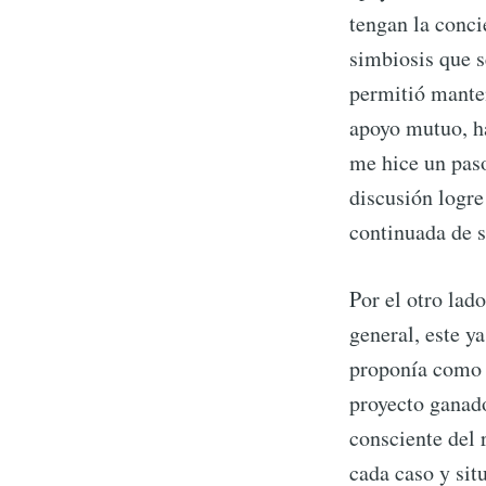
tengan la conc
simbiosis que s
permitió mante
apoyo mutuo, ha 
me hice un paso 
discusión logre
continuada de 
Por el otro lad
general, este ya
proponía como
proyecto ganado
consciente del r
cada caso y sit