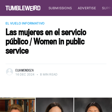
SUBMISSIONS
ADVERTISE
SUPP
EL VUELO INFORMATIVO
Las mujeres en el servicio
público / Women in public
service
ELIA MENDOZA
16 DEC 2024
•
8 MIN READ