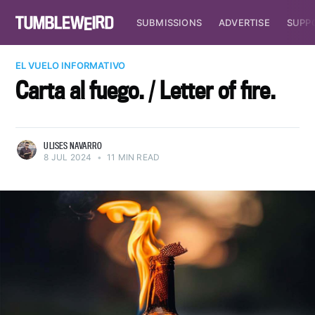
SUBMISSIONS
ADVERTISE
SUPP
EL VUELO INFORMATIVO
Carta al fuego. / Letter of fire.
ULISES NAVARRO
8 JUL 2024
•
11 MIN READ