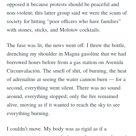
Subscribe to
opposed it because protests should be peaceful and
non-violent; this latter group said we were the scum of
Tumbleweird
society for hitting “poor officers who have families”
with stones, sticks, and Molotov cocktails.
Stay up to date! Get all the latest &
greatest posts delivered straight to
The fuse was lit, the news went off. I threw the bottle,
drenching my shoulder in Magna gasoline that we had
your inbox
borrowed hours before from a gas station on Avenida
Circunvalación. The smell of shit, of burning, the heat
of adrenaline at seeing the water cannon burn — for a
second, everything went silent. There was no sound
around, everything stopped; only the fire remained
Subscribe
alive, moving as if it wanted to reach the sky to see
everything burning.
I couldn’t move. My body was as rigid as if a