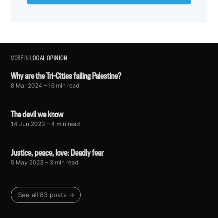
MORE IN
LOCAL OPINION
Why are the Tri-Cities failing Palestine?
8 Mar 2024
– 16 min read
The devil we know
14 Jun 2023
– 4 min read
Justice, peace, love: Deadly fear
5 May 2023
– 3 min read
See all 83 posts →