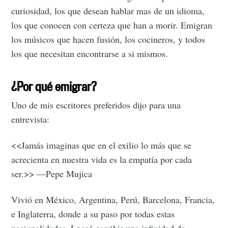
curiosidad, los que desean hablar mas de un idioma,
los que conocen con certeza que han a morir. Emigran
los músicos que hacen fusión, los cocineros, y todos
los que necesitan encontrarse a si mismos.
¿Por qué emigrar?
Uno de mis escritores preferidos dijo para una
entrevista:
Subscribe to
<<Jamás imaginas que en el exilio lo más que se
acrecienta en nuestra vida es la empatía por cada
Tumbleweird
ser.>> —Pepe Mujica
Vivió en México, Argentina, Perú, Barcelona, Francia,
Stay up to date! Get all the latest &
e Inglaterra, donde a su paso por todas estas
greatest posts delivered straight to