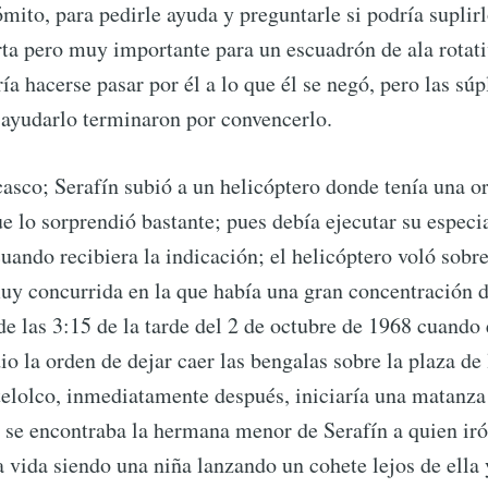
ómito, para pedirle ayuda y preguntarle si podría suplir
ta pero muy importante para un escuadrón de ala rotat
ía hacerse pasar por él a lo que él se negó, pero las súp
ayudarlo terminaron por convencerlo.
casco; Serafín subió a un helicóptero donde tenía una 
ue lo sorprendió bastante; pues debía ejecutar su especi
uando recibiera la indicación; el helicóptero voló sobre
uy concurrida en la que había una gran concentración d
de las 3:15 de la tarde del 2 de octubre de 1968 cuando 
io la orden de dejar caer las bengalas sobre la plaza de 
telolco, inmediatamente después, iniciaría una matanza 
s se encontraba la hermana menor de Serafín a quien i
a vida siendo una niña lanzando un cohete lejos de ella