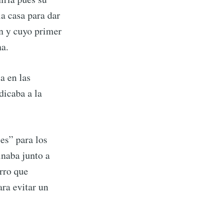
la casa para dar
ín y cuyo primer
na.
a en las
dicaba a la
es” para los
inaba junto a
rro que
ara evitar un