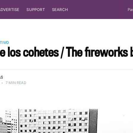
ADVERTISE
SUPPORT
SEARCH
Pa
TIVO
de los cohetes / The fireworks
AS
•
7 MIN READ