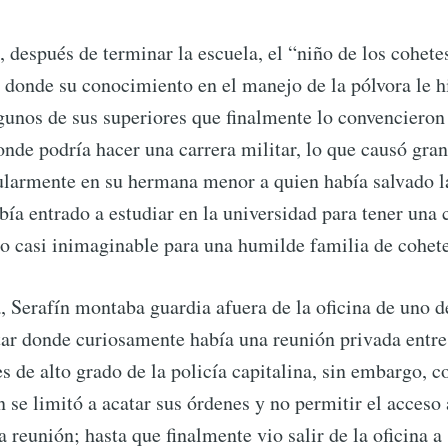
Subscr
 después de terminar la escuela, el “niño de los cohete
r donde su conocimiento en el manejo de la pólvora le h
gunos de sus superiores que finalmente lo convencieron 
donde podría hacer una carrera militar, lo que causó gran
ularmente en su hermana menor a quien había salvado l
abía entrado a estudiar en la universidad para tener una 
go casi inimaginable para una humilde familia de cohet
Serafín montaba guardia afuera de la oficina de uno d
tar donde curiosamente había una reunión privada entre
es de alto grado de la policía capitalina, sin embargo,
n se limitó a acatar sus órdenes y no permitir el acceso 
a reunión; hasta que finalmente vio salir de la oficina a