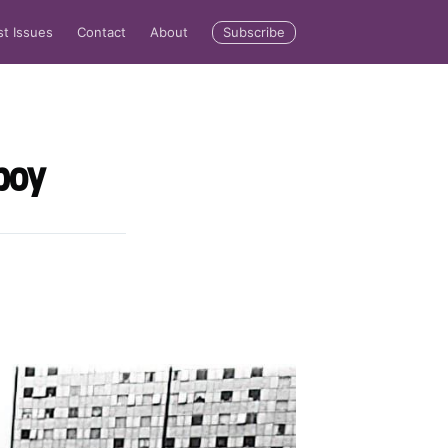
Subscribe
st Issues
Contact
About
 boy