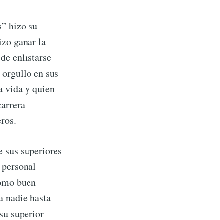
ibe
s” hizo su
izo ganar la
de enlistarse
 orgullo en sus
a vida y quien
carrera
eros.
e sus superiores
 personal
 como buen
a nadie hasta
 su superior