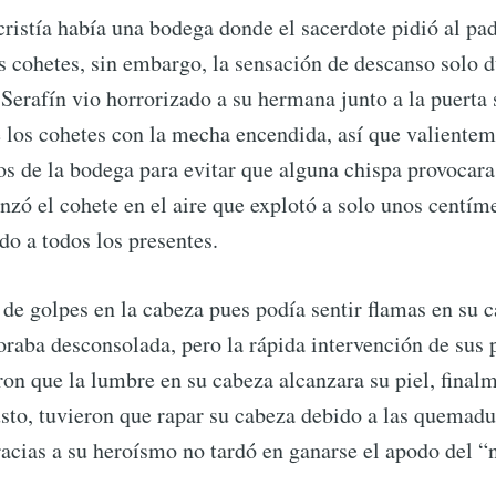
cristía había una bodega donde el sacerdote pidió al pa
s cohetes, sin embargo, la sensación de descanso solo 
Serafín vio horrorizado a su hermana junto a la puerta
los cohetes con la mecha encendida, así que valienteme
os de la bodega para evitar que alguna chispa provocara
nzó el cohete en el aire que explotó a solo unos centím
do a todos los presentes.
 de golpes en la cabeza pues podía sentir flamas en su 
ubscribe to Tumblewei
oraba desconsolada, pero la rápida intervención de sus 
ron que la lumbre en su cabeza alcanzara su piel, final
p to date! Get all the latest & greatest posts de
usto, tuvieron que rapar su cabeza debido a las quemadu
straight to your inbox
racias a su heroísmo no tardó en ganarse el apodo del “