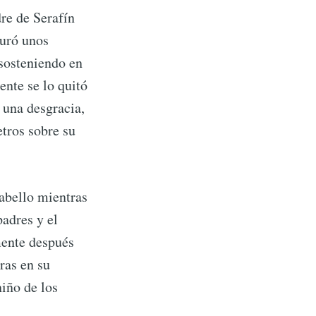
dre de Serafín
duró unos
 sosteniendo en
nte se lo quitó
 una desgracia,
etros sobre su
cabello mientras
rd
padres y el
mente después
livered
ras en su
niño de los