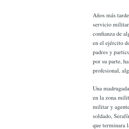
Años más tarde,
servicio milita
confianza de al
en el ejército 
padres y partic
por su parte, h
profesional, al
Una madrugada, 
en la zona mili
militar y agent
soldado, Serafí
que terminara l