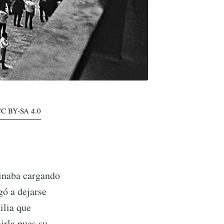
C BY-SA 4.0
inaba cargando
gó a dejarse
ilia que
irla pues su