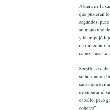
Afuera de la sa
que pusieran lo
segundos, pues 
su mano uno de 
y la empujó lej
de inmediato la
cabeza, asustan
Serafín se daba
S
su hermanita ll
sacerdote evita
Stay u
de superar el s
cabello, pero g
cohetes”.