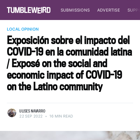
SUBMISSIONS
ADVERTISE
SUPP
LOCAL OPINION
Exposición sobre el impacto del
COVID-19 en la comunidad latina
/ Exposé on the social and
economic impact of COVID-19
on the Latino community
ULISES NAVARRO
22 SEP 2022
•
16 MIN READ