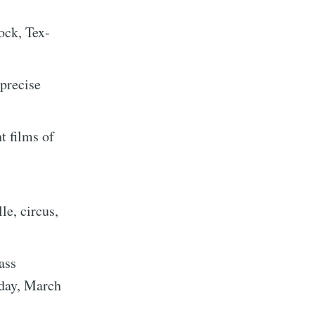
ock, Tex-
-precise
t films of
le, circus,
ass
iday, March