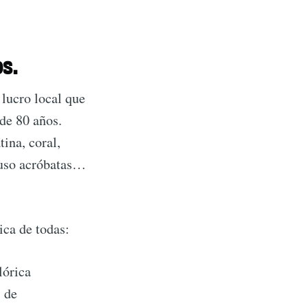
ibe
os.
 lucro local que
de 80 años.
tina, coral,
luso acróbatas…
ca de todas:
lórica
 de