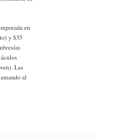
temporada en
to) y $35
embresías
táculos
oven). Las
lamando al