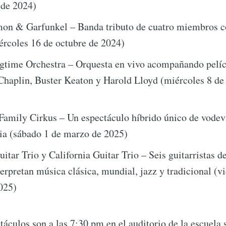
 de 2024)
mon & Garfunkel – Banda tributo de cuatro miembros 
ércoles 16 de octubre de 2024)
gtime Orchestra – Orquesta en vivo acompañando pelí
Chaplin, Buster Keaton y Harold Lloyd (miércoles 8 de
 Family Cirkus – Un espectáculo híbrido único de vodevi
ria (sábado 1 de marzo de 2025)
itar Trio y California Guitar Trio – Seis guitarristas d
erpretan música clásica, mundial, jazz y tradicional (v
025)
táculos son a las 7:30 pm en el auditorio de la escuela