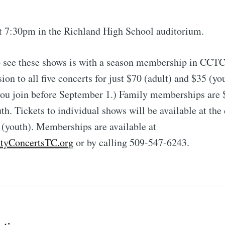
at 7:30pm in the Richland High School auditorium.
o see these shows is with a season membership in CCT
ion to all five concerts for just $70 (adult) and $35 (yo
you join before September 1.) Family memberships are 
th. Tickets to individual shows will be available at the
 (youth). Memberships are available at
yConcertsTC.org
or by calling 509-547-6243.
ubscribe to Tumblewei
p to date! Get all the latest & greatest posts de
straight to your inbox