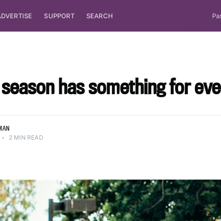
ADVERTISE
SUPPORT
SEARCH
Pa
 season has something for ev
MAN
•
2 MIN READ