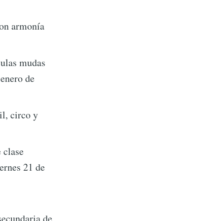
con armonía
culas mudas
 enero de
l, circo y
e clase
iernes 21 de
 secundaria de