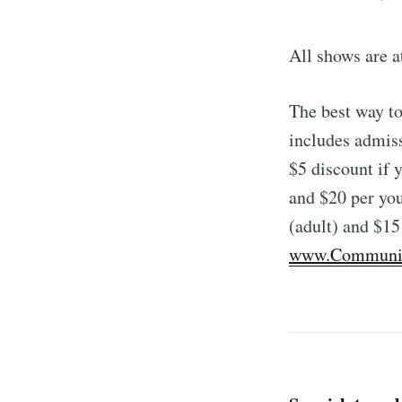
All shows are 
The best way t
includes admiss
$5 discount if 
and $20 per you
(adult) and $15
www.Communit
S
Stay u