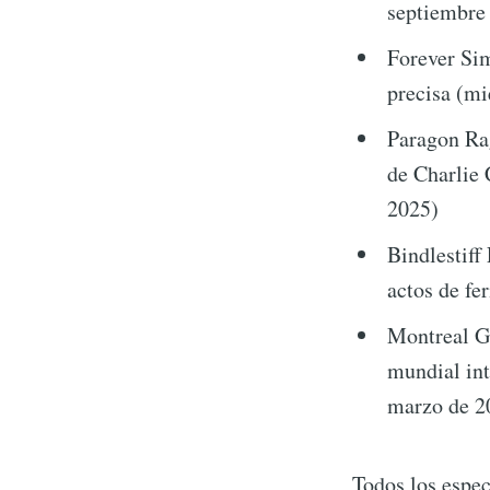
septiembre
Forever Si
precisa (mi
Paragon Ra
de Charlie 
2025)
Bindlestiff
actos de fe
Montreal Gu
mundial int
marzo de 2
Todos los espec