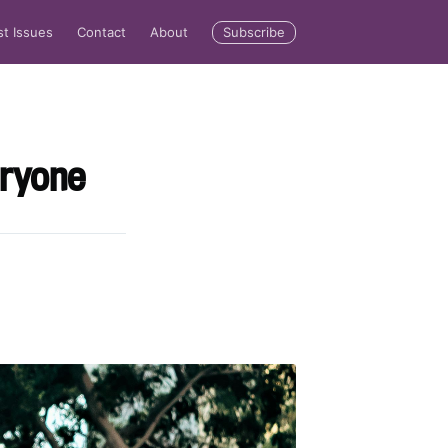
Subscribe
st Issues
Contact
About
eryone