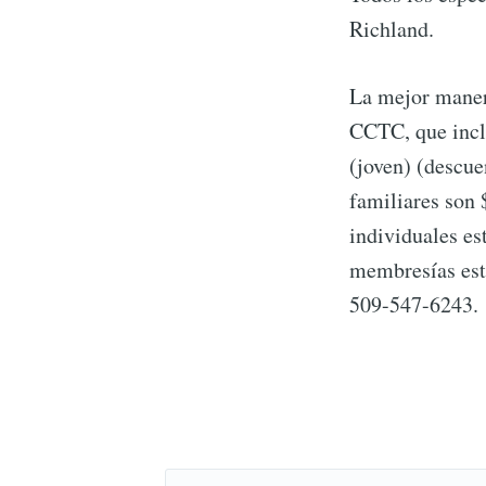
Richland.
La mejor maner
CCTC, que inclu
(joven) (descue
familiares son 
individuales es
membresías es
509-547-6243.