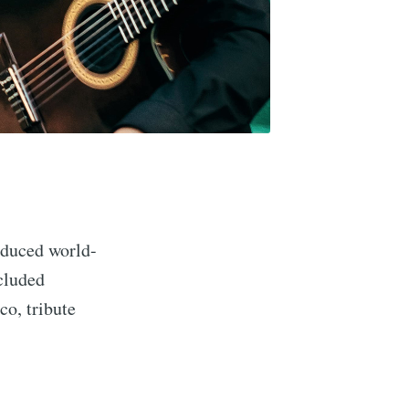
oduced world-
ncluded
co, tribute