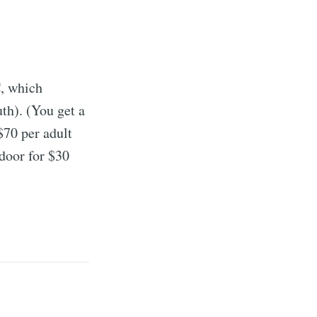
C, which
uth). (You get a
$70 per adult
 door for $30
rd
livered