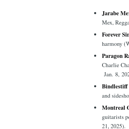
Jarabe Me
Mex, Regga
Forever S
harmony (W
Paragon R
Charlie Ch
Jan. 8, 20
Bindlestif
and sidesho
Montreal G
guitarists 
21, 2025).