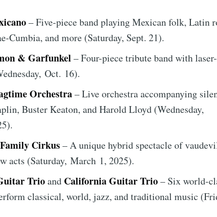
xicano
– Five-piece band playing Mexican folk, Latin r
e-Cumbia, and more (Saturday, Sept. 21).
imon & Garfunkel
– Four-piece tribute band with laser
ednesday, Oct. 16).
agtime Orchestra
– Live orchestra accompanying silen
aplin, Buster Keaton, and Harold Lloyd (Wednesday,
25).
f Family Cirkus
– A unique hybrid spectacle of vaudevil
w acts (Saturday, March 1, 2025).
uitar Trio
California Guitar Trio
and
– Six world-cl
perform classical, world, jazz, and traditional music (Fr