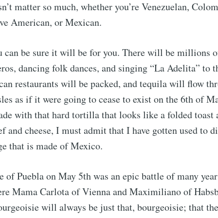
esn’t matter so much, whether you’re Venezuelan, Colom
ve American, or Mexican.
u can be sure it will be for you. There will be millions 
os, dancing folk dances, and singing “La Adelita” to t
an restaurants will be packed, and tequila will flow th
les as if it were going to cease to exist on the 6th of 
de with that hard tortilla that looks like a folded toast 
f and cheese, I must admit that I have gotten used to di
ge that is made of Mexico.
e of Puebla on May 5th was an epic battle of many year
ere Mama Carlota of Vienna and Maximiliano of Habsb
bourgeoisie will always be just that, bourgeoisie; that t