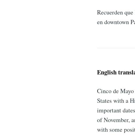
Recuerden que P
en downtown P
English transl
Cinco de Mayo i
States with a H
important dates
of November, an
with some posit