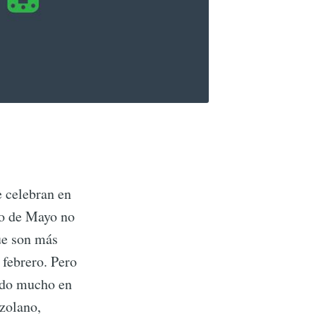
e celebran en
co de Mayo no
ue son más
 febrero. Pero
ado mucho en
ezolano,