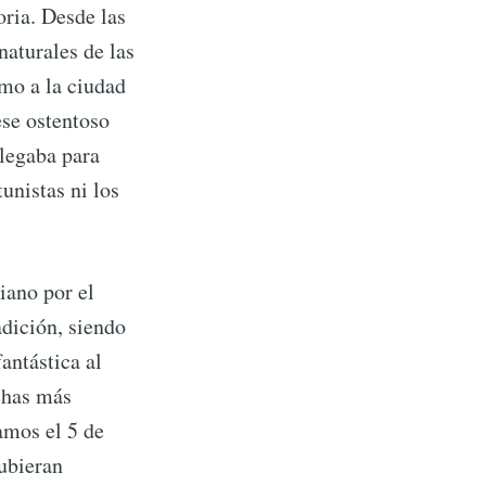
oria. Desde las
naturales de las
omo a la ciudad
se ostentoso
llegaba para
unistas ni los
iano por el
rd
adición, siendo
antástica al
uchas más
livered
amos el 5 de
hubieran