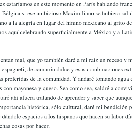
 vez estaríamos en este momento en París hablando fran
n Bélgica si ese ambicioso Maximiliano se hubiera salid
Subscr
no a la alegría en lugar del himno mexicano al grito de 
mos aquí celebrando superficialmente a México y a Lat
ientan mal, que yo también daré a mi raíz un receso y m
e espagueti, de camarón dulce y esas combinaciones ext
as preferidas de la comunidad. Y andaré tomando agua 
s con mayonesa y queso. Sea como sea, saldré a conviv
aré ahí afuera tratando de aprender y saber que aunque
mportancia histórica, sólo cultural, daré mi bendición 
dándole espacios a los hispanos que hacen su labor día
chas cosas por hacer.