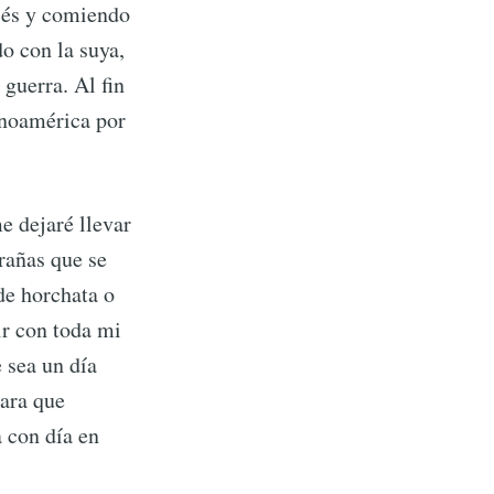
cés y comiendo
o con la suya,
ibe
guerra. Al fin
inoamérica por
e dejaré llevar
rañas que se
de horchata o
ir con toda mi
 sea un día
para que
 con día en