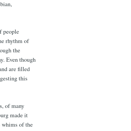
bian,
of people
he rhythm of
rough the
May. Even though
and are filled
gesting this
s, of many
urg made it
he whims of the