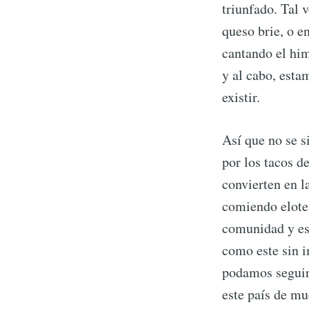
triunfado. Tal
queso brie, o e
cantando el him
y al cabo, esta
existir.
Así que no se s
por los tacos d
convierten en l
comiendo elote
comunidad y est
como este sin i
podamos seguir 
este país de mu