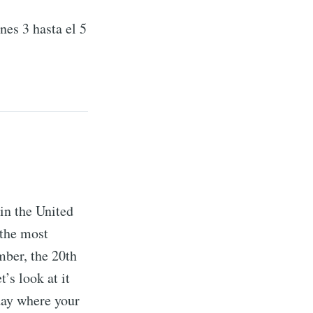
es 3 hasta el 5
in the United
 the most
mber, the 20th
’s look at it
day where your