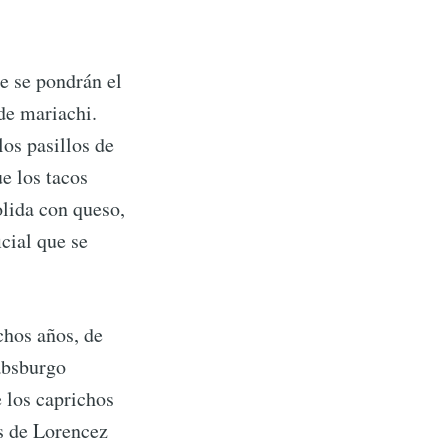
ue se pondrán el
de mariachi.
los pasillos de
e los tacos
olida con queso,
cial que se
chos años, de
absburgo
e los caprichos
s de Lorencez