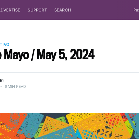
ADVERTISE
SUPPORT
SEARCH
Pa
TIVO
e Mayo / May 5, 2024
RO
•
6 MIN READ