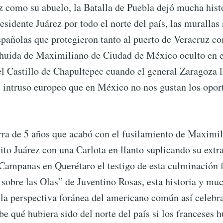
z como su abuelo, la Batalla de Puebla dejó mucha hist
esidente Juárez por todo el norte del país, las murallas 
spañolas que protegieron tanto al puerto de Veracruz c
a huida de Maximiliano de Ciudad de México oculto en e
el Castillo de Chapultepec cuando el general Zaragoza 
l intruso europeo que en México no nos gustan los oport
rra de 5 años que acabó con el fusilamiento de Maximil
ubscribe to Tumblewei
ito Juárez con una Carlota en llanto suplicando su extr
 Campanas en Querétaro el testigo de esta culminación f
 sobre las Olas” de Juventino Rosas, esta historia y m
p to date! Get all the latest & greatest posts de
la perspectiva foránea del americano común así celebr
straight to your inbox
e qué hubiera sido del norte del país si los franceses 