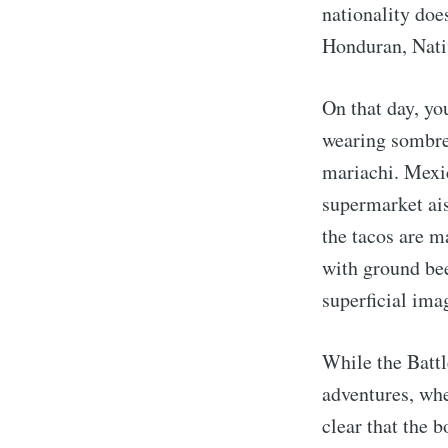
nationality do
Honduran, Nati
On that day, yo
wearing sombrer
mariachi. Mexic
supermarket ais
the tacos are ma
with ground bee
superficial ima
While the Battl
adventures, wh
clear that the 