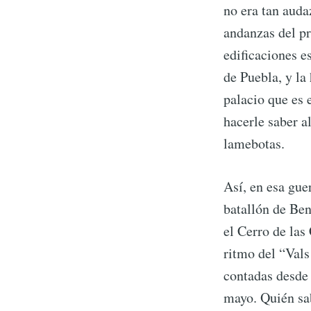
no era tan auda
andanzas del pr
edificaciones e
de Puebla, y l
palacio que es 
hacerle saber a
lamebotas.
Así, en esa gue
S
batallón de Ben
el Cerro de las
ritmo del “Vals
Stay u
contadas desde 
mayo. Quién sab