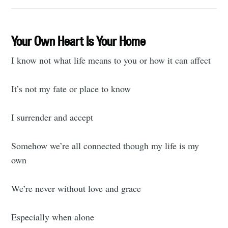
Subscribe to
Tumbleweird
Your Own Heart Is Your Home
Stay up to date! Get all the latest &
I know not what life means to you or how it can affect
greatest posts delivered straight to
It’s not my fate or place to know
your inbox
I surrender and accept
Somehow we’re all connected though my life is my
own
Subscribe
We’re never without love and grace
Especially when alone