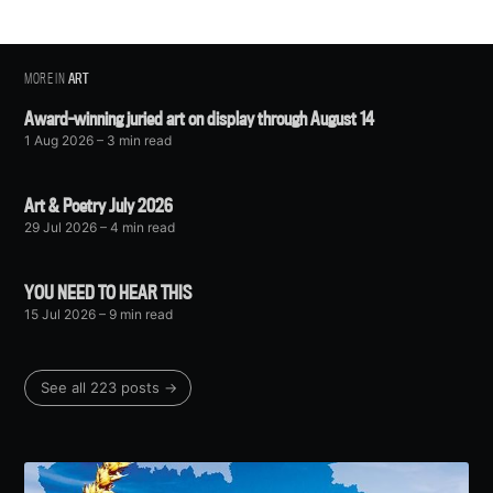
MORE IN
ART
Award-winning juried art on display through August 14
1 Aug 2026
– 3 min read
Art & Poetry July 2026
29 Jul 2026
– 4 min read
YOU NEED TO HEAR THIS
15 Jul 2026
– 9 min read
See all 223 posts →